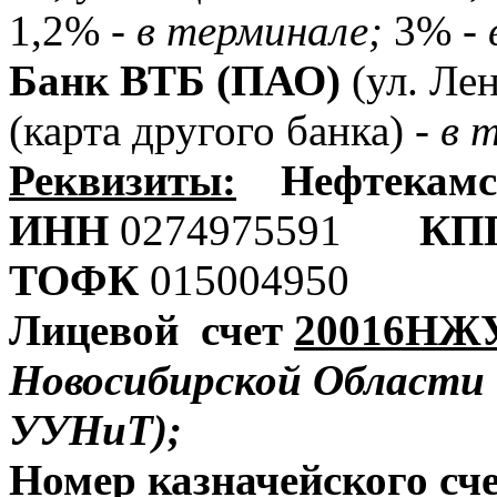
1,2% -
в терминале;
3% -
Банк ВТБ (ПАО)
(ул. Лен
(карта другого банка) -
в 
Реквизиты:
Нефтекам
ИНН
0274975591
КП
ТОФК
015004950
Лицевой счет
20016НЖ
Новосибирской Области
УУНиТ);
Номер казначейского сче